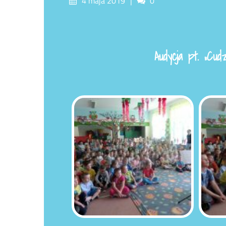
4 maja 2019
0
on
Audycja pt. „Cu