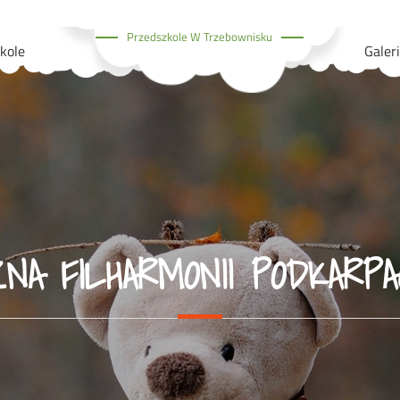
Przedszkole W Trzebownisku
kole
Galer
 FILHARMONII PODKARPACK