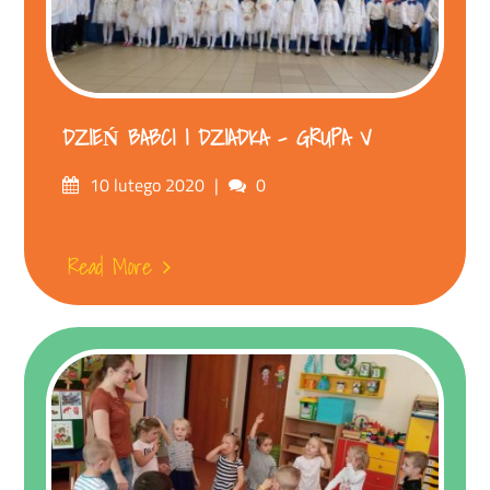
DZIEŃ BABCI I DZIADKA – GRUPA V
Posted
Comments
10 lutego 2020
0
on
Read More