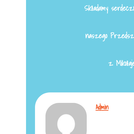
Składamy serdeczn
naszego Przedszk
z Mikołaj
Admin