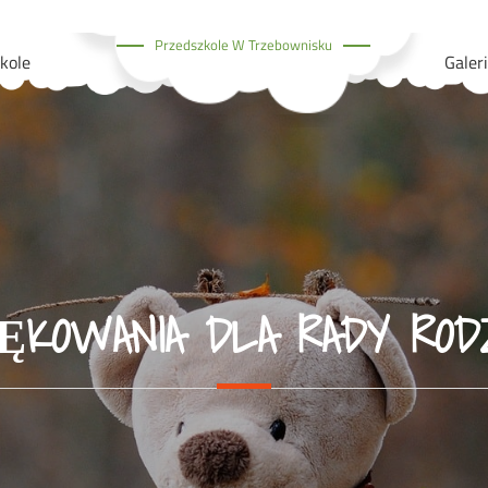
Przedszkole W Trzebownisku
kole
Galer
IĘKOWANIA DLA RADY ROD