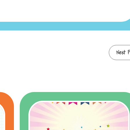
Next P