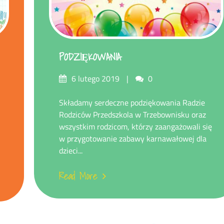
PODZIĘKOWANIA
Posted
Comments
6 lutego 2019
0
on
Składamy serdeczne podziękowania Radzie
Rodziców Przedszkola w Trzebownisku oraz
wszystkim rodzicom, którzy zaangażowali się
w przygotowanie zabawy karnawałowej dla
dzieci...
Read More