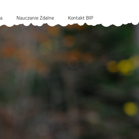
ia
Nauczanie Zdalne
Kontakt BIP