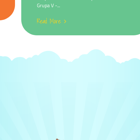
Grupa V -...
Read More