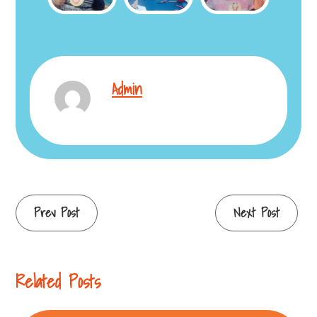
Admin
Continue
Prev Post
Next Post
Reading
Related Posts