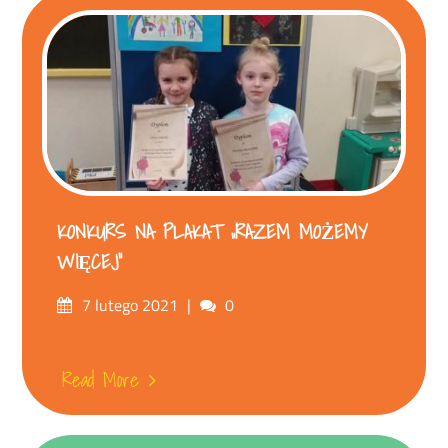
KONKURS NA PLAKAT „RAZEM MOŻEMY
WIĘCEJ”
Posted
Comments
7 lutego 2021
0
on
Read More