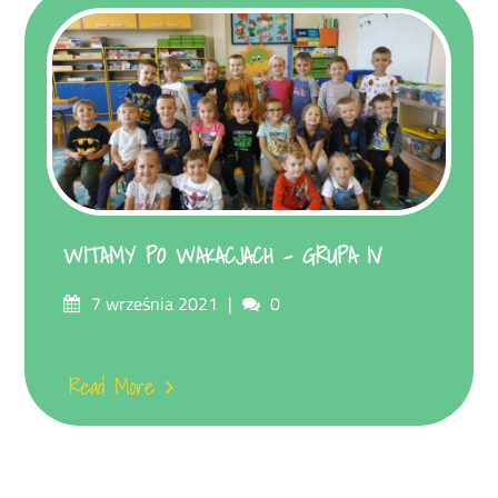
WITAMY PO WAKACJACH – GRUPA IV
Posted
Comments
7 września 2021
0
on
Read More