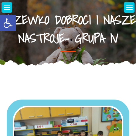
Skip
to
DRZEWKO DOBROCI I NASZE
Open toolbar
content
NASTROJE- GRUPA IV