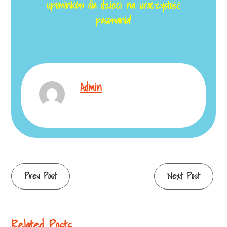
upominków dla dzieci na uroczystość
pasowania!
Admin
Continue
Prev Post
Next Post
Reading
Related Posts