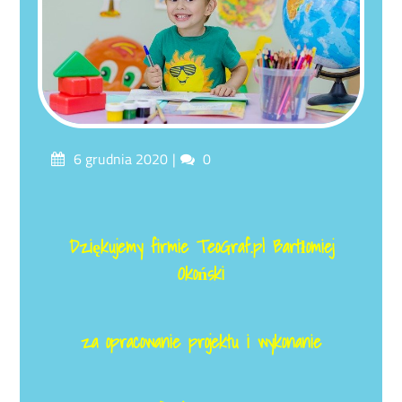
Posted
Comments
6 grudnia 2020
0
on
Dziękujemy firmie TeoGraf.pl Bartłomiej
Okoński
za opracowanie projektu i wykonanie