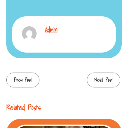
Admin
Continue
Prev Post
Next Post
Reading
Related Posts