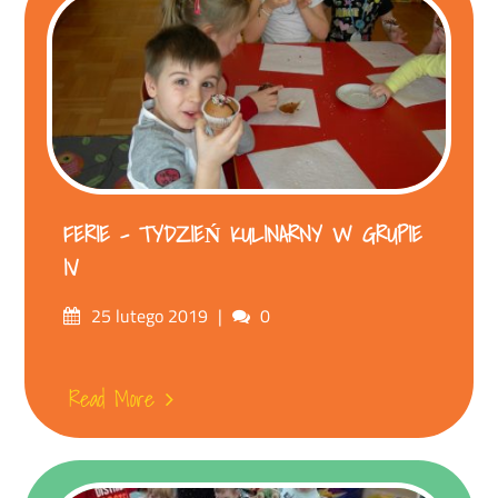
FERIE – TYDZIEŃ KULINARNY W GRUPIE
IV
Posted
Comments
25 lutego 2019
0
on
Read More