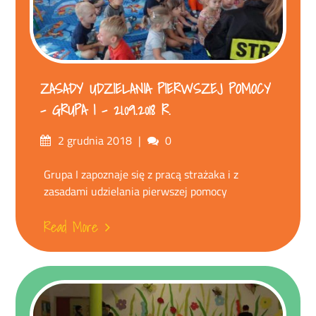
ZASADY UDZIELANIA PIERWSZEJ POMOCY
– GRUPA I – 21.09.2018 R.
Posted
Comments
2 grudnia 2018
0
on
Grupa I zapoznaje się z pracą strażaka i z
zasadami udzielania pierwszej pomocy
Read More