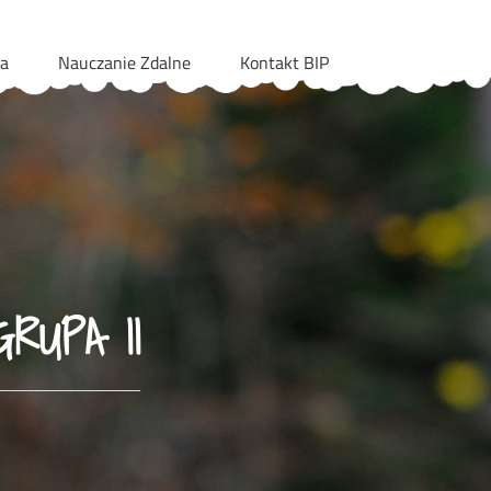
ia
Nauczanie Zdalne
Kontakt BIP
RUPA II