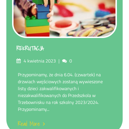
REKRUTACJA
Posted
Comments
4 kwietnia 2023
0
on
Przypominamy, że dnia 6.04. (czwartek) na
drzwiach wejściowych zostaną wywieszone
listy dzieci zakwalifikowanych i
niezakwalifikowanych do Przedszkola w
Trzebownisku na rok szkolny 2023/2024.
Przypominamy...
Read More