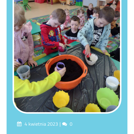
Posted
Comments
4 kwietnia 2023
0
on