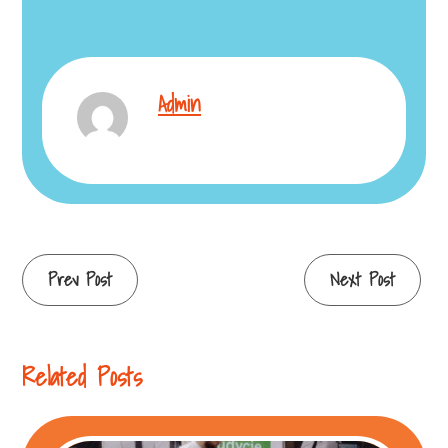
Admin
Continue
Prev Post
Next Post
Reading
Related Posts