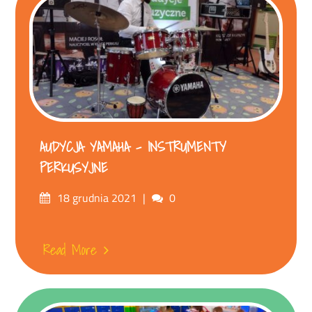
AUDYCJA YAMAHA – INSTRUMENTY
PERKUSYJNE
Posted
Comments
18 grudnia 2021
0
on
Read More