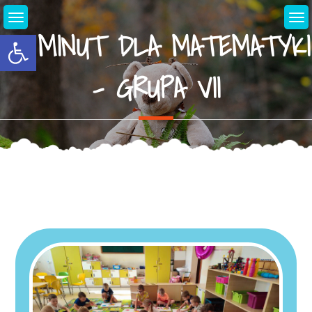
Skip
to
20 MINUT DLA MATEMATYKI
Open toolbar
content
– GRUPA VII