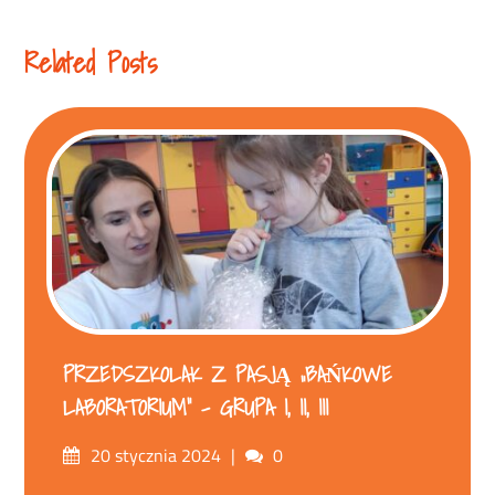
Reading
Related Posts
PRZEDSZKOLAK Z PASJĄ „BAŃKOWE
LABORATORIUM” – GRUPA I, II, III
Posted
Comments
20 stycznia 2024
0
on