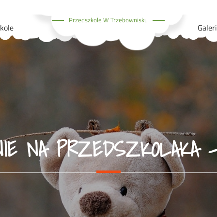
Przedszkole W Trzebownisku
kole
Galer
IE NA PRZEDSZKOLAKA –