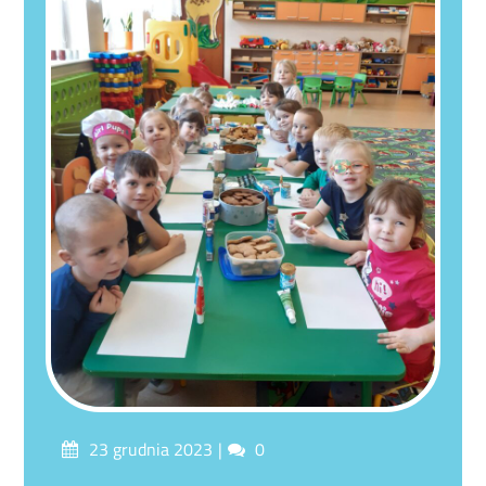
Posted
Comments
23 grudnia 2023
0
on