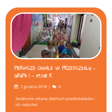
PIERWSZE CHWILE W PRZEDSZKOLU –
GRUPA I – 09.2018 R.
Posted
Comments
2 grudnia 2018
0
on
Serdecznie witamy dzielnych przedszkolaków i
ich rodziców!