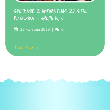
SPOTKANIE Z AKROBATKAMI ZE STALI
RZESZÓW – GRUPA IV, V
Posted
Comments
30 kwietnia 2025
0
on
Read More