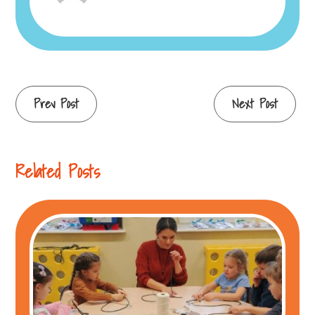
Continue
Prev Post
Next Post
Reading
Related Posts