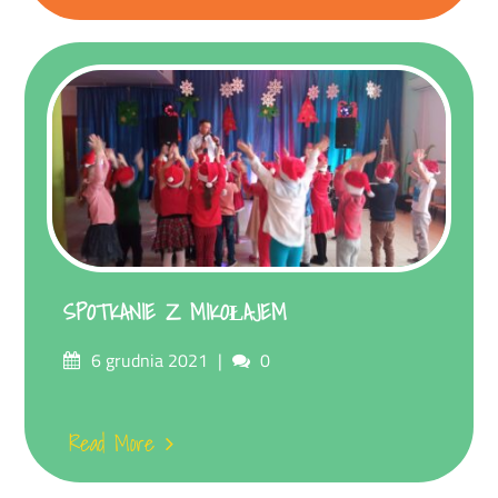
SPOTKANIE Z MIKOŁAJEM
Posted
Comments
6 grudnia 2021
0
on
Read More