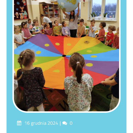
Posted
Comments
16 grudnia 2024
0
on