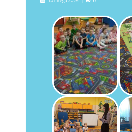
14 lutego 2025
0
on