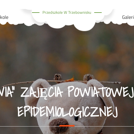
Przedszkole W Trzebownisku
kole
Galer
IA” ZAJĘCIA POWIATOWEJ 
EPIDEMIOLOGICZNEJ