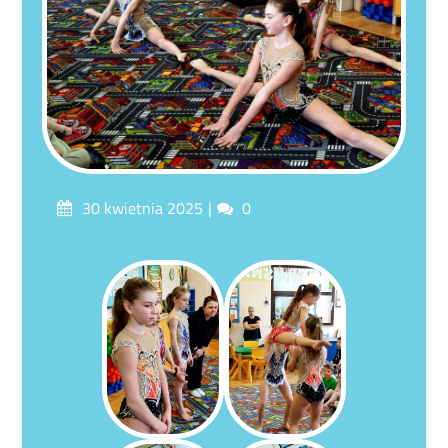
Posted
Comments
30 kwietnia 2025
0
on