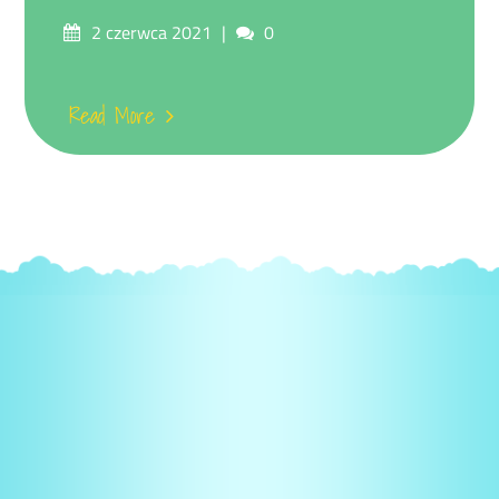
Posted
Comments
2 czerwca 2021
0
on
Read More