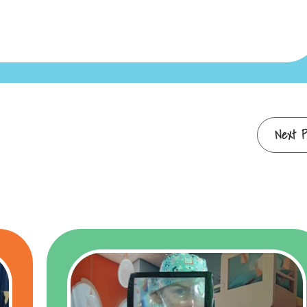
Next P