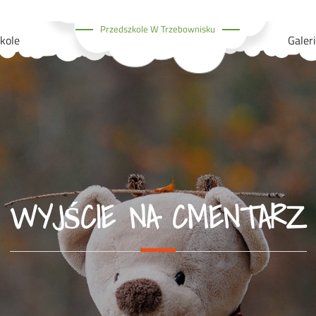
Przedszkole W Trzebownisku
kole
Galer
WYJŚCIE NA CMENTARZ