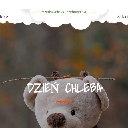
Przedszkole W Trzebownisku
kole
Galer
DZIEŃ CHLEBA