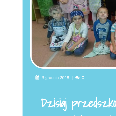
Posted
Comments
3 grudnia 2018
0
on
Dzisiaj przedszko