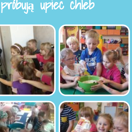
 próbują upiec chleb