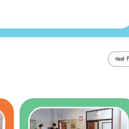
Next P