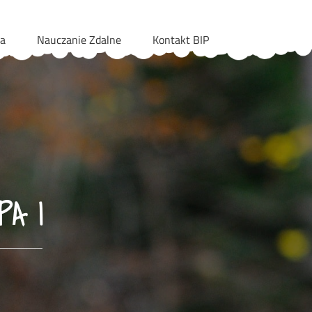
ia
Nauczanie Zdalne
Kontakt BIP
PA I