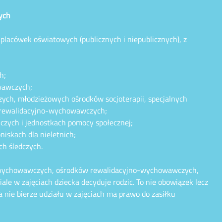
ych
i placówek oświatowych (publicznych i niepublicznych), z
h;
wawczych;
h, młodzieżowych ośrodków socjoterapii, specjalnych
rewalidacyjno-wychowawczych;
iczych i jednostkach pomocy społecznej;
niskach dla nieletnich;
ch śledczych.
-wychowawczych, ośrodków rewalidacyjno-wychowawczych,
le w zajęciach dziecka decyduje rodzic. To nie obowiązek lecz
ia nie bierze udziału w zajęciach ma prawo do zasiłku