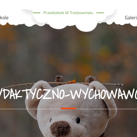
Przedszkole W Trzebownisku
kole
Galer
YDAKTYCZNO-WYCHOWAWC