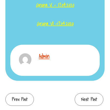
Grupa V – 17.04.2020
Grupa VI -17.04.2020
Admin
Continue
Prev Post
Next Post