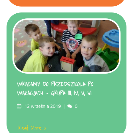
WRACAMY DO PRZEDSZKOLA PO
WAKACJACH – GRUPA III, IV, V, VI
Posted
Comments
12 września 2019
0
on
Read More