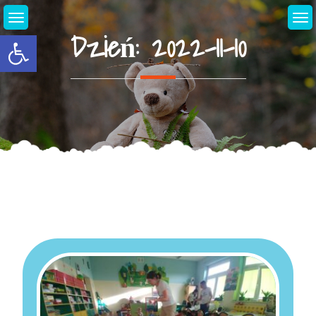
Skip
to
Dzień:
2022-11-10
Open toolbar
content