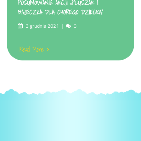
POSUMOWANIE AKCJI „PLUSZAK I
BAJECZKA DLA CHOREGO DZIECKA”
Posted
Comments
3 grudnia 2021
0
on
Read More