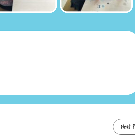
Next P