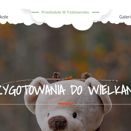
Przedszkole W Trzebownisku
kole
Galer
YGOTOWANIA DO WIELKA